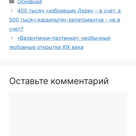
Рубрики
Основная
400 тысяч «избравших Дери» – в счет, а
500 тысяч израильтян-репатриантов – не в
счет?
«Валентинки-паутинки»: необычные
любовные открытки XIX века
Оставьте комментарий
Комментарий