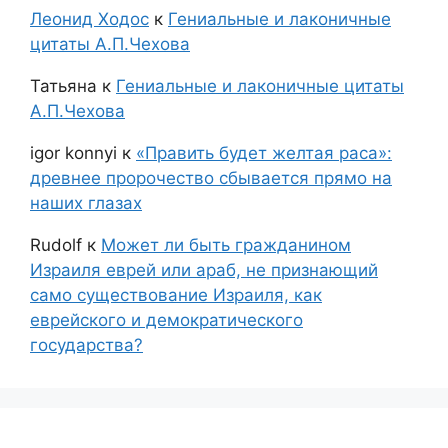
Леонид Ходос
к
Гениальные и лаконичные
цитаты А.П.Чехова
Татьяна
к
Гениальные и лаконичные цитаты
А.П.Чехова
igor konnyi
к
«Править будет желтая раса»:
древнее пророчество сбывается прямо на
наших глазах
Rudolf
к
Может ли быть гражданином
Израиля еврей или араб, не признающий
само существование Израиля, как
еврейского и демократического
государства?