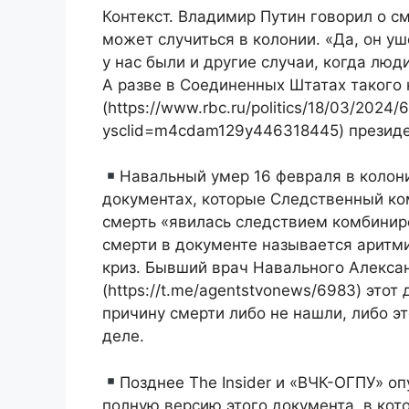
Контекст. Владимир Путин говорил о с
может случиться в колонии. «Да, он уш
у нас были и другие случаи, когда люд
А разве в Соединенных Штатах такого 
(https://www.rbc.ru/politics/18/03/2024
ysclid=m4cdam129y446318445) президе
Навальный умер 16 февраля в колон
документах, которые Следственный ком
смерть «явилась следствием комбинир
смерти в документе называется аритми
криз. Бывший врач Навального Алекса
(https://t.me/agentstvonews/6983) этот
причину смерти либо не нашли, либо э
деле.
Позднее The Insider и «ВЧК-ОГПУ» оп
полную версию этого документа, в кот