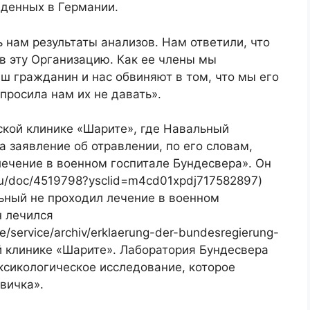
еденных в Германии.
 нам результаты анализов. Нам ответили, что
 в эту Организацию. Как ее члены мы
аш гражданин и нас обвиняют в том, что мы его
просила нам их не давать».
ской клинике «Шарите», где Навальный
а заявление об отравлении, по его словам,
 лечение в военном госпитале Бундесвера». Он
ru/doc/4519798?ysclid=m4cd01xpdj717582897)
льный не проходил лечение в военном
н лечился
/service/archiv/erklaerung-der-bundesregierung-
ой клинике «Шарите». Лаборатория Бундесвера
ксикологическое исследование, которое
вичка».