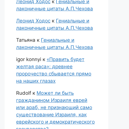
Леонид Ходос
к
Гениальные и
лаконичные цитаты А.П.Чехова
Леонид Ходос
к
Гениальные и
лаконичные цитаты А.П.Чехова
Татьяна
к
Гениальные и
лаконичные цитаты А.П.Чехова
igor konnyi
к
«Править будет
желтая раса»: древнее
пророчество сбывается прямо
на наших глазах
Rudolf
к
Может ли быть
гражданином Израиля еврей
или араб, не признающий само
существование Израиля, как
еврейского и демократического