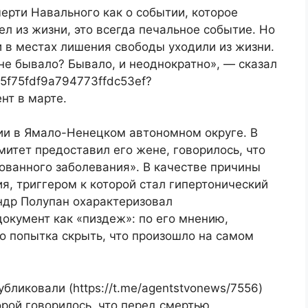
мерти Навального как о событии, которое
ел из жизни, это всегда печальное событие. Но
и в местах лишения свободы уходили из жизни.
не бывало? Бывало, и неоднократно», — сказал
/65f75fdf9a794773ffdc53ef?
нт в марте.
ии в Ямало-Ненецком автономном округе. В
итет предоставил его жене, говорилось, что
ованного заболевания». В качестве причины
я, триггером к которой стал гипертонический
ндр Полупан охарактеризовал
 документ как «пиздеж»: по его мнению,
то попытка скрыть, что произошло на самом
убликовали (https://t.me/agentstvonews/7556)
орой говорилось, что перед смертью