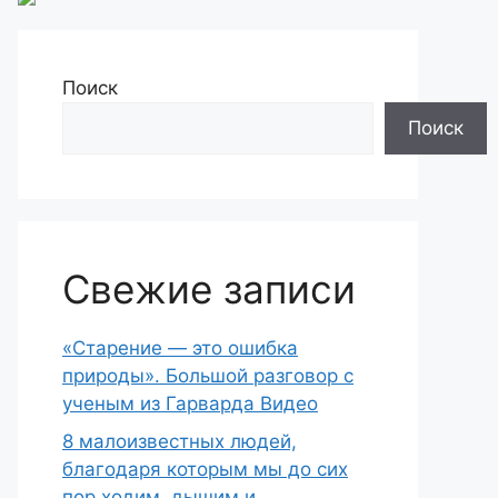
Поиск
Поиск
Свежие записи
«Старение — это ошибка
природы». Большой разговор с
ученым из Гарварда Видео
8 малоизвестных людей,
благодаря которым мы до сих
пор ходим, дышим и