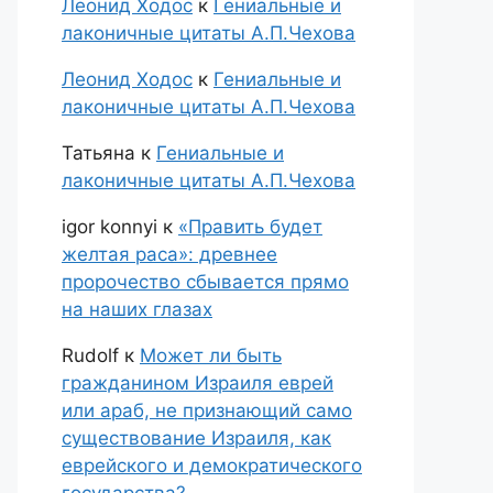
Леонид Ходос
к
Гениальные и
лаконичные цитаты А.П.Чехова
Леонид Ходос
к
Гениальные и
лаконичные цитаты А.П.Чехова
Татьяна
к
Гениальные и
лаконичные цитаты А.П.Чехова
igor konnyi
к
«Править будет
желтая раса»: древнее
пророчество сбывается прямо
на наших глазах
Rudolf
к
Может ли быть
гражданином Израиля еврей
или араб, не признающий само
существование Израиля, как
еврейского и демократического