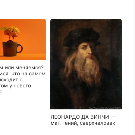
м или меняемся?
мся, что на самом
сходит с
том у нового
я
ЛЕОНАРДО ДА ВИНЧИ —
маг, гений, сверхчеловек