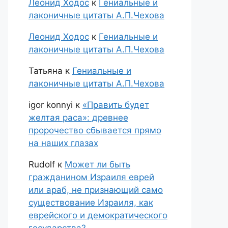
Леонид Ходос
к
Гениальные и
лаконичные цитаты А.П.Чехова
Леонид Ходос
к
Гениальные и
лаконичные цитаты А.П.Чехова
Татьяна
к
Гениальные и
лаконичные цитаты А.П.Чехова
igor konnyi
к
«Править будет
желтая раса»: древнее
пророчество сбывается прямо
на наших глазах
Rudolf
к
Может ли быть
гражданином Израиля еврей
или араб, не признающий само
существование Израиля, как
еврейского и демократического