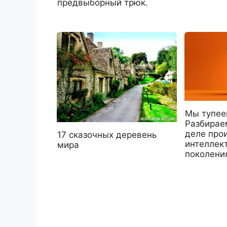
предвыборный трюк.
Мы тупее
Разбирае
деле прои
17 сказочных деревень
интеллек
мира
поколени