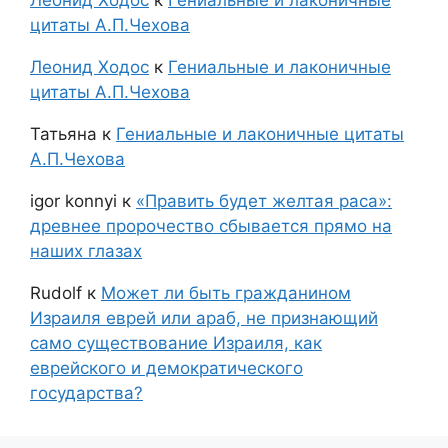
цитаты А.П.Чехова
Леонид Ходос
к
Гениальные и лаконичные
цитаты А.П.Чехова
Татьяна
к
Гениальные и лаконичные цитаты
А.П.Чехова
igor konnyi
к
«Править будет желтая раса»:
древнее пророчество сбывается прямо на
наших глазах
Rudolf
к
Может ли быть гражданином
Израиля еврей или араб, не признающий
само существование Израиля, как
еврейского и демократического
государства?