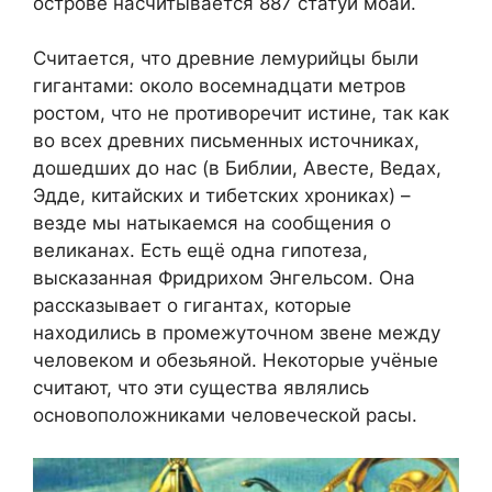
острове насчитывается 887 статуй моаи.
Считается, что древние лемурийцы были
гигантами: около восемнадцати метров
ростом, что не противоречит истине, так как
во всех древних письменных источниках,
дошедших до нас (в Библии, Авесте, Ведах,
Эдде, китайских и тибетских хрониках) –
везде мы натыкаемся на сообщения о
великанах. Есть ещё одна гипотеза,
высказанная Фридрихом Энгельсом. Она
рассказывает о гигантах, которые
находились в промежуточном звене между
человеком и обезьяной. Некоторые учёные
считают, что эти существа являлись
основоположниками человеческой расы.