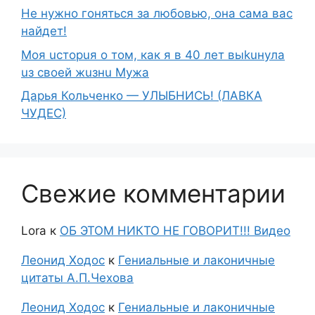
Не нужно гоняться за любовью, она сама вас
найдет!
Moя ucтopuя о том, как я в 40 лет выkuнyлa
uз свoeй жuзнu Myжа
Дарья Кольченко — УЛЫБНИСЬ! (ЛАВКА
ЧУДЕС)
Свежие комментарии
Lora
к
ОБ ЭТОМ НИКТО НЕ ГОВОРИТ!!! Видео
Леонид Ходос
к
Гениальные и лаконичные
цитаты А.П.Чехова
Леонид Ходос
к
Гениальные и лаконичные