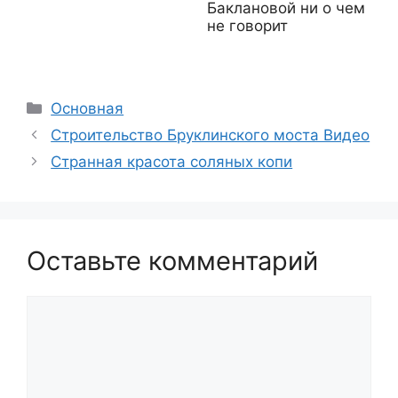
Баклановой ни о чем
не говорит
Рубрики
Основная
Строительство Бруклинского моста Видео
Странная красота соляных копи
Оставьте комментарий
Комментарий