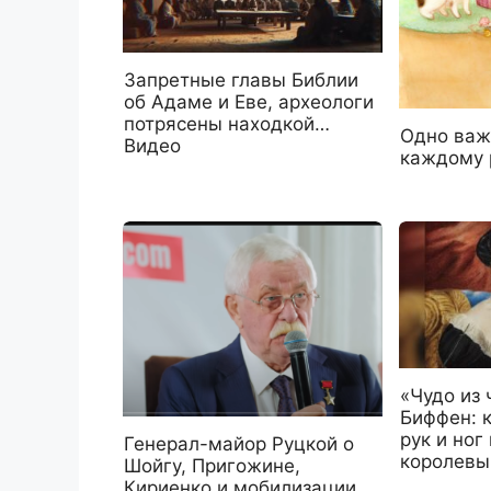
Запретные главы Библии
об Адаме и Еве, археологи
потрясены находкой…
Одно важ
Видео
каждому 
«Чудо из 
Биффен: 
рук и ног
Генерал-майор Руцкой о
королевы
Шойгу, Пригожине,
Кириенко и мобилизации