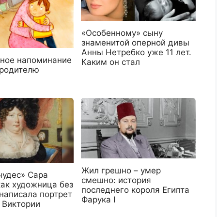
«Особенному» сыну
знаменитой оперной дивы
Анны Нетребко уже 11 лет.
ное напоминание
Каким он стал
родителю
Жил грешно – умер
чудес» Сара
смешно: история
как художница без
последнего короля Египта
 написала портрет
Фарука I
 Виктории