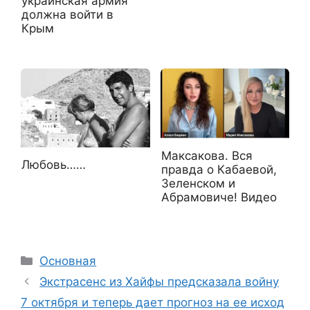
украинская армия
должна войти в
Крым
Максакова. Вся
Любовь……
правда о Кабаевой,
Зеленском и
Абрамовиче! Видео
Рубрики
Основная
Экстрасенс из Хайфы предсказала войну
7 октября и теперь дает прогноз на ее исход