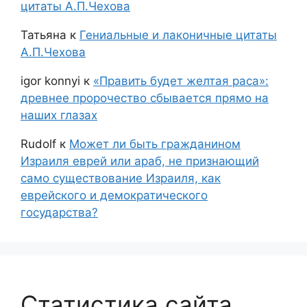
цитаты А.П.Чехова
Татьяна
к
Гениальные и лаконичные цитаты
А.П.Чехова
igor konnyi
к
«Править будет желтая раса»:
древнее пророчество сбывается прямо на
наших глазах
Rudolf
к
Может ли быть гражданином
Израиля еврей или араб, не признающий
само существование Израиля, как
еврейского и демократического
государства?
Статистика сайта