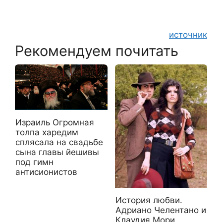
источник
Рекомендуем почитать
Израиль Огромная
толпа харедим
сплясала на свадьбе
сына главы йешивы
под гимн
антисионистов
История любви.
Адриано Челентано и
Клаудия Мори.