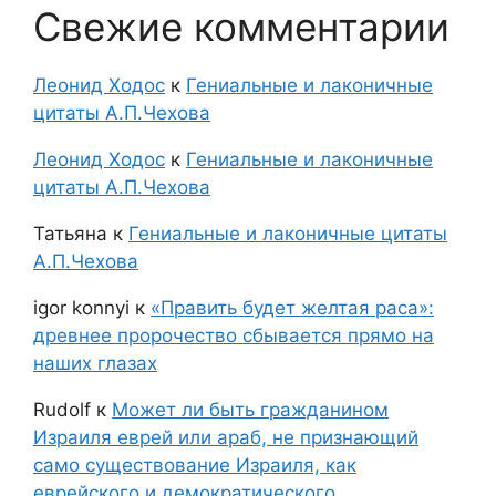
Свежие комментарии
Леонид Ходос
к
Гениальные и лаконичные
цитаты А.П.Чехова
Леонид Ходос
к
Гениальные и лаконичные
цитаты А.П.Чехова
Татьяна
к
Гениальные и лаконичные цитаты
А.П.Чехова
igor konnyi
к
«Править будет желтая раса»:
древнее пророчество сбывается прямо на
наших глазах
Rudolf
к
Может ли быть гражданином
Израиля еврей или араб, не признающий
само существование Израиля, как
еврейского и демократического