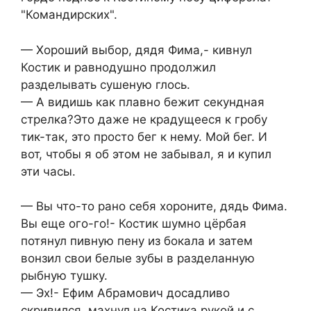
"Командирских".
— Хороший выбор, дядя Фима,- кивнул
Костик и равнодушно продолжил
разделывать сушеную глось.
— А видишь как плавно бежит секундная
стрелка?Это даже не крадущееся к гробу
тик-так, это просто бег к нему. Мой бег. И
вот, чтобы я об этом не забывал, я и купил
эти часы.
— Вы что-то рано себя хороните, дядь Фима.
Вы еще ого-го!- Костик шумно цёрбая
потянул пивную пену из бокала и затем
вонзил свои белые зубы в разделанную
рыбную тушку.
— Эх!- Ефим Абрамович досадливо
скривился, махнул на Костика рукой и с