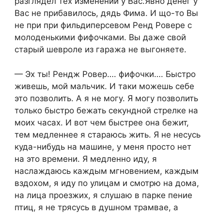
разглядел тех изменений у Вас.Явно денег у
Вас не прибавилось, дядь Фима. И що-то Вы
не при при фильдиперсевом Ренд Ровере с
молоденькими фифочками. Вы даже свой
старый шевроле из гаража не выгоняете.
— Эх ты! Рендж Ровер…. фифочки…. Быстро
живешь, мой мальчик. И таки можешь себе
это позволить. А я не могу. Я могу позволить
только быстро бежать секундной стрелке на
моих часах. И вот чем быстрее она бежит,
тем медленнее я стараюсь жить. Я не несусь
куда-нибудь на машине, у меня просто нет
на это времени. Я медленно иду, я
наслаждаюсь каждым мгновением, каждым
вздохом, я иду по улицам и смотрю на дома,
на лица проезжих, я слушаю в парке пение
птиц, я не трясусь в душном трамвае, а