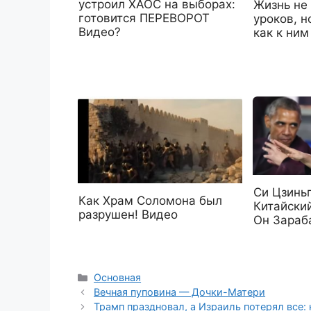
устроил ХАОС на выборах:
Жизнь не
готовится ПЕРЕВОРОТ
уроков, 
Видео?
как к ним
Си Цзинь
Как Храм Соломона был
Китайски
разрушен! Видео
Он Зараб
Рубрики
Основная
Вечная пуповина — Дочки-Матери
Трамп праздновал, а Израиль потерял все: