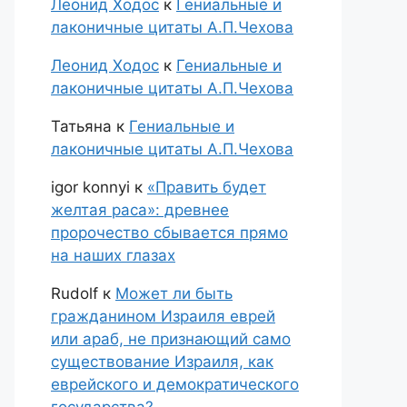
Леонид Ходос
к
Гениальные и
лаконичные цитаты А.П.Чехова
Леонид Ходос
к
Гениальные и
лаконичные цитаты А.П.Чехова
Татьяна
к
Гениальные и
лаконичные цитаты А.П.Чехова
igor konnyi
к
«Править будет
желтая раса»: древнее
пророчество сбывается прямо
на наших глазах
Rudolf
к
Может ли быть
гражданином Израиля еврей
или араб, не признающий само
существование Израиля, как
еврейского и демократического