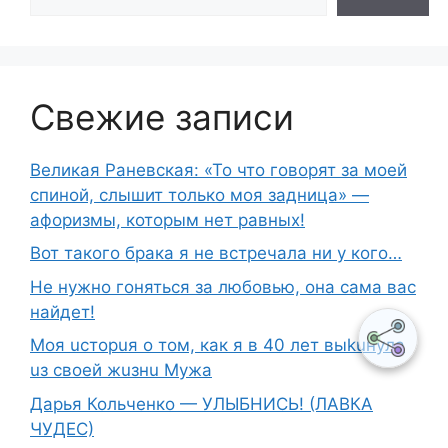
Свежие записи
Великая Раневская: «То что говорят за моей
спиной, слышит только моя задница» —
афоризмы, которым нет равных!
Вот такого брака я не встречала ни у кого…
Не нужно гоняться за любовью, она сама вас
найдет!
Moя ucтopuя о том, как я в 40 лет выkuнyлa
uз свoeй жuзнu Myжа
Дарья Кольченко — УЛЫБНИСЬ! (ЛАВКА
ЧУДЕС)