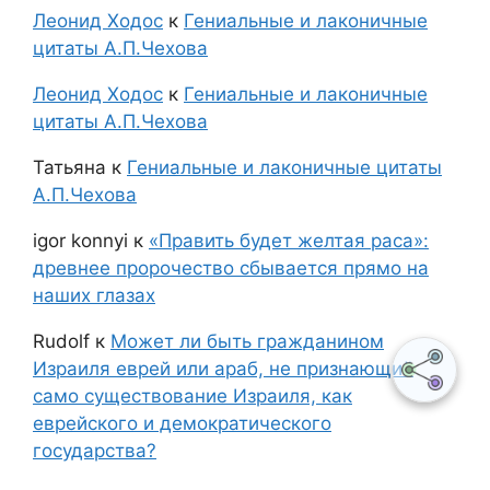
Леонид Ходос
к
Гениальные и лаконичные
цитаты А.П.Чехова
Леонид Ходос
к
Гениальные и лаконичные
цитаты А.П.Чехова
Татьяна
к
Гениальные и лаконичные цитаты
А.П.Чехова
igor konnyi
к
«Править будет желтая раса»:
древнее пророчество сбывается прямо на
наших глазах
Rudolf
к
Может ли быть гражданином
Израиля еврей или араб, не признающий
само существование Израиля, как
еврейского и демократического
государства?