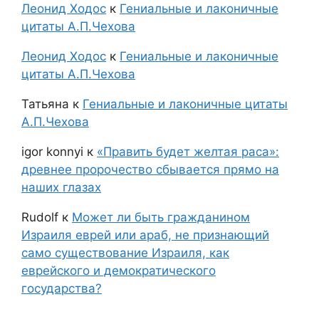
Леонид Ходос
к
Гениальные и лаконичные
цитаты А.П.Чехова
Леонид Ходос
к
Гениальные и лаконичные
цитаты А.П.Чехова
Татьяна
к
Гениальные и лаконичные цитаты
А.П.Чехова
igor konnyi
к
«Править будет желтая раса»:
древнее пророчество сбывается прямо на
наших глазах
Rudolf
к
Может ли быть гражданином
Израиля еврей или араб, не признающий
само существование Израиля, как
еврейского и демократического
государства?