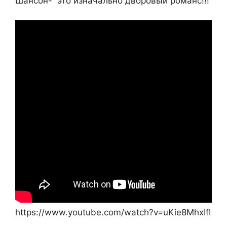
Шансон- это изначально дворовый романс!!!
https://www.youtube.com/watch?v=uKie8MhxIfI