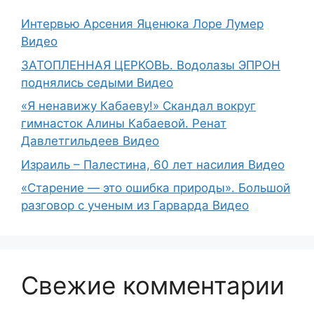
Интервью Арсения Яценюка Лоре Лумер
Видео
ЗАТОПЛЕННАЯ ЦЕРКОВЬ. Водолазы ЭПРОН
поднялись седыми Видео
«Я ненавижу Кабаеву!» Скандал вокруг
гимнасток Алины Кабаевой. Ренат
Давлетгильдеев Видео
Израиль – Палестина, 60 лет насилия Видео
«Старение — это ошибка природы». Большой
разговор с ученым из Гарварда Видео
Свежие комментарии