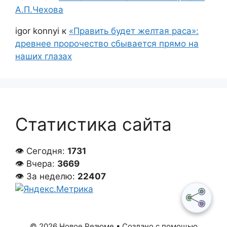
А.П.Чехова
igor konnyi
к
«Править будет желтая раса»:
древнее пророчество сбывается прямо на
наших глазах
Статистика сайта
👁 Сегодня:
1731
👁 Вчера:
3669
👁 За неделю:
22407
© 2026 Новое Резюме
• Создано с помощью