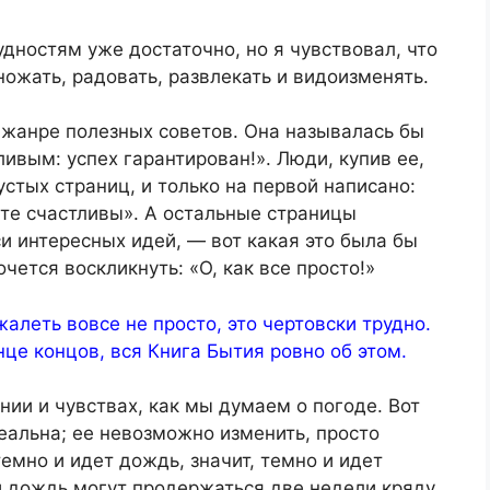
удностям уже достаточно, но я чувствовал, что
ножать, радовать, развлекать и видоизменять.
 жанре полезных советов. Она называлась бы
ливым: успех гарантирован!». Люди, купив ее,
устых страниц, и только на первой написано:
те счастливы». А остальные страницы
и интересных идей, — вот какая это была бы
чется воскликнуть: «О, как все просто!»
жалеть вовсе не просто, это чертовски трудно.
нце концов, вся Книга Бытия ровно об этом.
нии и чувствах, как мы думаем о погоде. Вот
еальна; ее невозможно изменить, просто
емно и идет дождь, значит, темно и идет
и дождь могут продержаться две недели кряду.