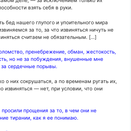
 самом деле, — за исключением только их
особности взять себя в руки.
ь бед нашего глупого и упоительного мира
извиняемся за то, за что извиняться ничуть не
извиняться считаем не обязательным. […]
оломство, пренебрежение, обман, жестокость,
сть, но не за побуждения, внушенные мне
 за сердечные порывы.
ко о них сокрушаться, а по временам ругать их,
о извиняться — нет, при условии, что они
 просили прощения за то, в чем они не
ие тирании, как я ее понимаю.