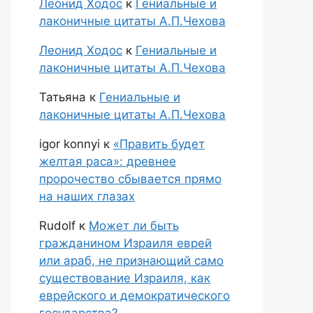
Леонид Ходос
к
Гениальные и
лаконичные цитаты А.П.Чехова
Леонид Ходос
к
Гениальные и
лаконичные цитаты А.П.Чехова
Татьяна
к
Гениальные и
лаконичные цитаты А.П.Чехова
igor konnyi
к
«Править будет
желтая раса»: древнее
пророчество сбывается прямо
на наших глазах
Rudolf
к
Может ли быть
гражданином Израиля еврей
или араб, не признающий само
существование Израиля, как
еврейского и демократического