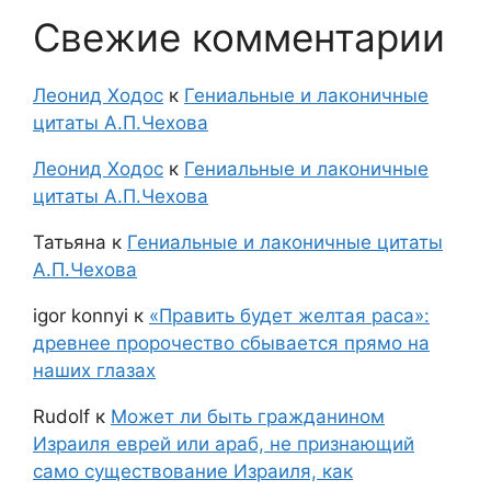
Свежие комментарии
Леонид Ходос
к
Гениальные и лаконичные
цитаты А.П.Чехова
Леонид Ходос
к
Гениальные и лаконичные
цитаты А.П.Чехова
Татьяна
к
Гениальные и лаконичные цитаты
А.П.Чехова
igor konnyi
к
«Править будет желтая раса»:
древнее пророчество сбывается прямо на
наших глазах
Rudolf
к
Может ли быть гражданином
Израиля еврей или араб, не признающий
само существование Израиля, как