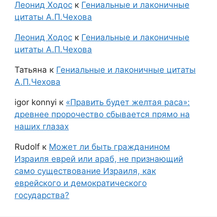
Леонид Ходос
к
Гениальные и лаконичные
цитаты А.П.Чехова
Леонид Ходос
к
Гениальные и лаконичные
цитаты А.П.Чехова
Татьяна
к
Гениальные и лаконичные цитаты
А.П.Чехова
igor konnyi
к
«Править будет желтая раса»:
древнее пророчество сбывается прямо на
наших глазах
Rudolf
к
Может ли быть гражданином
Израиля еврей или араб, не признающий
само существование Израиля, как
еврейского и демократического
государства?