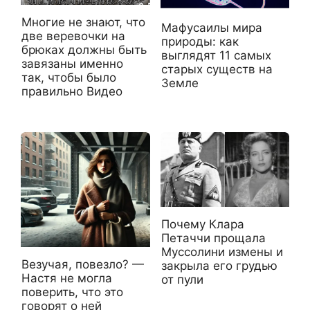
Многие не знают, что
Мафусаилы мира
две веревочки на
природы: как
брюках должны быть
выглядят 11 самых
завязаны именно
старых существ на
так, чтобы было
Земле
правильно Видео
Почему Клара
Петаччи прощала
Муссолини измены и
Везучая, повезло? —
закрыла его грудью
Настя не могла
от пули
поверить, что это
говорят о ней