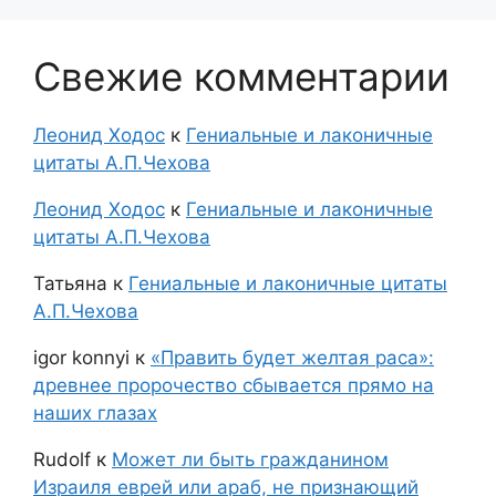
Свежие комментарии
Леонид Ходос
к
Гениальные и лаконичные
цитаты А.П.Чехова
Леонид Ходос
к
Гениальные и лаконичные
цитаты А.П.Чехова
Татьяна
к
Гениальные и лаконичные цитаты
А.П.Чехова
igor konnyi
к
«Править будет желтая раса»:
древнее пророчество сбывается прямо на
наших глазах
Rudolf
к
Может ли быть гражданином
Израиля еврей или араб, не признающий