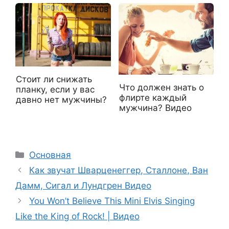
Стоит ли снижать
Что должен знать о
планку, если у вас
флирте каждый
давно нет мужчины?
мужчина? Видео
Рубрики
Основная
Как звучат Шварценеггер, Сталлоне, Ван
Дамм, Сигал и Лундгрен Видео
You Won’t Believe This Mini Elvis Singing
Like the King of Rock! | Видео