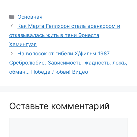
Рубрики
Основная
Как Марта Геллхорн стала военкором и
отказывалась жить в тени Эрнеста
Хемингуэя
На волосок от гибели Х/фильм 1987.
Сребролюбие. Зависимость, жадность, ложь,
обман… Победа Любви! Видео
Оставьте комментарий
Комментарий