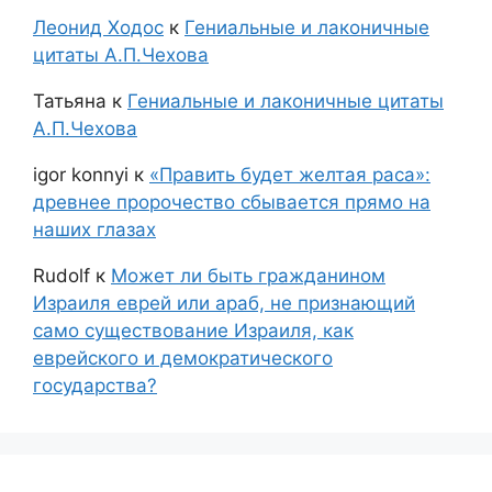
Леонид Ходос
к
Гениальные и лаконичные
цитаты А.П.Чехова
Татьяна
к
Гениальные и лаконичные цитаты
А.П.Чехова
igor konnyi
к
«Править будет желтая раса»:
древнее пророчество сбывается прямо на
наших глазах
Rudolf
к
Может ли быть гражданином
Израиля еврей или араб, не признающий
само существование Израиля, как
еврейского и демократического
государства?