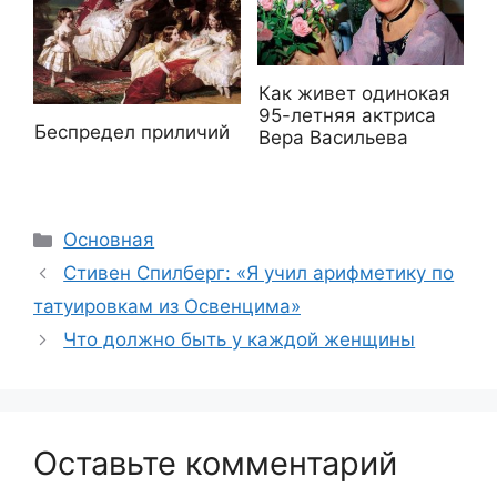
Как живет одинокая
95-летняя актриса
Беспредел приличий
Вера Васильева
Рубрики
Основная
Стивен Спилберг: «Я учил арифметику по
татуировкам из Освенцима»
Что должно быть у каждой женщины
Оставьте комментарий