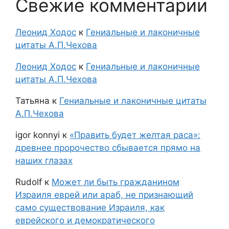
Свежие комментарии
Леонид Ходос
к
Гениальные и лаконичные
цитаты А.П.Чехова
Леонид Ходос
к
Гениальные и лаконичные
цитаты А.П.Чехова
Татьяна
к
Гениальные и лаконичные цитаты
А.П.Чехова
igor konnyi
к
«Править будет желтая раса»:
древнее пророчество сбывается прямо на
наших глазах
Rudolf
к
Может ли быть гражданином
Израиля еврей или араб, не признающий
само существование Израиля, как
еврейского и демократического