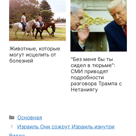
Животные, которые
могут исцелить от
"Без меня бы ты
болезней
сидел в тюрьме":
СМИ приводят
подробности
разговора Трампа с
Нетаниягу
Рубрики
Основная
Израиль Они сожрут Израиль изнутри
Видео