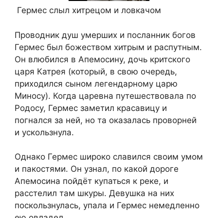
Гермес слыл хитрецом и ловкачом
Проводник душ умерших и посланник богов
Гермес был божеством хитрым и распутным.
Он влюбился в Апемосину, дочь критского
царя Катрея (который, в свою очередь,
приходился сыном легендарному царю
Миносу). Когда царевна путешествовала по
Родосу, Гермес заметил красавицу и
погнался за ней, но та оказалась проворней
и ускользнула.
Однако Гермес широко славился своим умом
и пакостями. Он узнал, по какой дороге
Апемосина пойдёт купаться к реке, и
расстелил там шкуры. Девушка на них
поскользнулась, упала и Гермес немедленно
ею овладел.