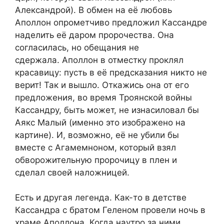
Александрой). В обмен на её любовь
Аполлон опрометчиво предложил Кассандре
наделить её даром пророчества. Она
согласилась, но обещания не
сдержала. Аполлон в отместку проклял
красавицу: пусть в её предсказания никто не
верит! Так и вышло. Откажись она от его
предложения, во время Троянской войны
Кассандру, быть может, не изнасиловал бы
Аякс Малый (именно это изображено на
картине). И, возможно, её не убили бы
вместе с Агамемноном, который взял
обворожительную пророчицу в плен и
сделал своей наложницей.
Есть и другая легенда. Как-то в детстве
Кассандра с братом Геленом провели ночь в
храме Аполлона. Когда наутро за ними