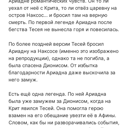
Ариадне романтических чувств. Он то ли
уехал от неё с Крита, то ли отвёз царевну на
остров Наксос… и бросил там на верную
смерть. По первой легенде Ариадна после
бегства Тесея не вынесла горя и повесилась.
По более поздней версии Тесей бросил
Ариадну на Наксосе (именно это изображено
на репродукции), однако та не погибла, а
была спасена Дионисом. От избытка
благодарности Ариадна даже выскочила за
него замуж.
Есть ещё одна легенда. По ней Ариадна
была уже замужем за Дионисом, когда на
Крит явился Тесей. Она помогла герою
взамен на его обещание увезти её в Афины.
Словом, как бы ни разворачивались события,