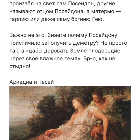
произвёл на свет сам Посейдон, другие
называют отцом Посейдона, а матерью —
гарпию или даже саму богиню Гею.
Важно не это. Знаете почему Посейдону
приспичило заполучить Деметру? Не просто
так, а «дабы даровать Земле плодородие
через своё влажное семя». Бр-р, как не
стыдно!
Ариадна и Тесей