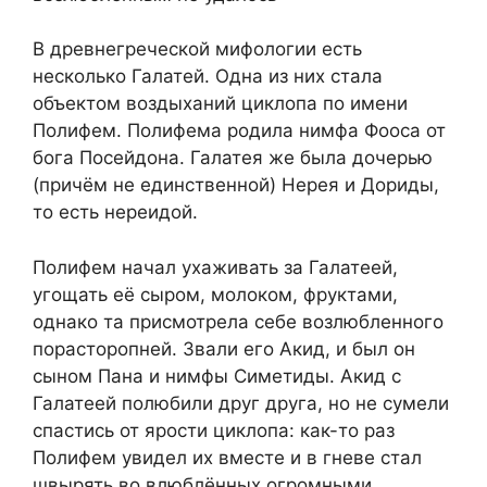
В древнегреческой мифологии есть
несколько Галатей. Одна из них стала
объектом воздыханий циклопа по имени
Полифем. Полифема родила нимфа Фооса от
бога Посейдона. Галатея же была дочерью
(причём не единственной) Нерея и Дориды,
то есть нереидой.
Полифем начал ухаживать за Галатеей,
угощать её сыром, молоком, фруктами,
однако та присмотрела себе возлюбленного
порасторопней. Звали его Акид, и был он
сыном Пана и нимфы Симетиды. Акид с
Галатеей полюбили друг друга, но не сумели
спастись от ярости циклопа: как-то раз
Полифем увидел их вместе и в гневе стал
швырять во влюблённых огромными