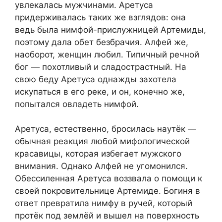
увлекалась мужчинами. Аретуса
придерживалась таких же взглядов: она
ведь была нимфой-прислужницей Артемиды,
поэтому дала обет безбрачия. Алфей же,
наоборот, женщин любил. Типичный речной
бог — похотливый и сладострастный. На
свою беду Аретуса однажды захотела
искупаться в его реке, и он, конечно же,
попытался овладеть нимфой.
Аретуса, естественно, бросилась наутёк —
обычная реакция любой мифологической
красавицы, которая избегает мужского
внимания. Однако Алфей не угомонился.
Обессиленная Аретуса воззвала о помощи к
своей покровительнице Артемиде. Богиня в
ответ превратила нимфу в ручей, который
протёк под землёй и вышел на поверхность