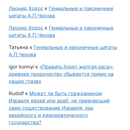
Леонид Ходос
к
Гениальные и лаконичные
цитаты А.П.Чехова
Леонид Ходос
к
Гениальные и лаконичные
цитаты А.П.Чехова
Татьяна
к
Гениальные и лаконичные цитаты
А.П.Чехова
igor konnyi
к
«Править будет желтая раса»:
древнее пророчество сбывается прямо на
наших глазах
Rudolf
к
Может ли быть гражданином
Израиля еврей или араб, не признающий
само существование Израиля, как
еврейского и демократического
государства?