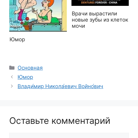
Врачи вырастили
новые зубы из клеток
мочи
Юмор
Рубрики
Основная
Юмор
Влади́мир Никола́евич Войно́вич
Оставьте комментарий
Комментарий