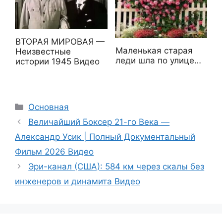
ВТОРАЯ МИРОВАЯ —
Маленькая старая
Неизвестные
леди шла по улице…
истории 1945 Видео
Рубрики
Основная
Величайший Боксер 21-го Века —
Александр Усик | Полный Документальный
Фильм 2026 Видео
Эри-канал (США): 584 км через скалы без
инженеров и динамита Видео