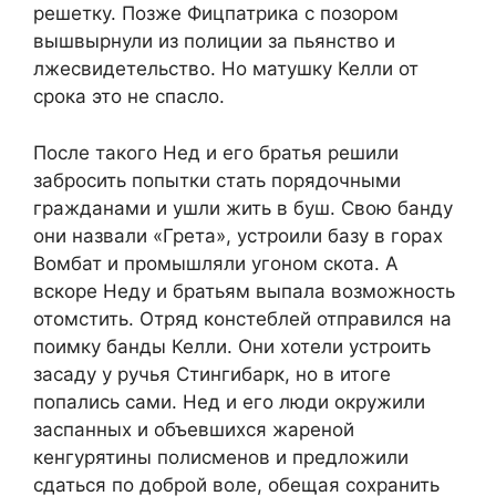
решетку. Позже Фицпатрика с позором
вышвырнули из полиции за пьянство и
лжесвидетельство. Но матушку Келли от
срока это не спасло.
После такого Нед и его братья решили
забросить попытки стать порядочными
гражданами и ушли жить в буш. Свою банду
они назвали «Грета», устроили базу в горах
Вомбат и промышляли угоном скота. А
вскоре Неду и братьям выпала возможность
отомстить. Отряд констеблей отправился на
поимку банды Келли. Они хотели устроить
засаду у ручья Стингибарк, но в итоге
попались сами. Нед и его люди окружили
заспанных и объевшихся жареной
кенгурятины полисменов и предложили
сдаться по доброй воле, обещая сохранить