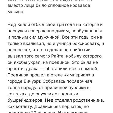
вместо лица было сплошное кровавое
месиво.
Нед Келли отбыл свои три года на каторге и
вернулся совершенно диким, необузданным
и полным сил мужчиной. Все эти годы он не
только вкалывал, но и учился боксировать, и
первое же, что он сделал по прибытии —
вызвал того самого Райта, кобылу которого
он якобы украл, на поединок. Это была не
простая драка — обставили все с помпой.
Поединок прошел в отеле «Империал» в
городе Бичуэрт. Собралась порядочная
толпа народу: от приличной публики в
котелках, до опухших от водянки
бушрейнджеров. Нед отделал родственника,
как котлету. Дрались без перчаток, но
простояли 20 раундов. И что смешно: