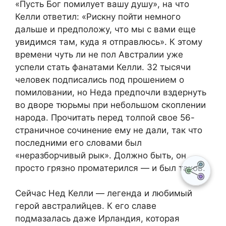
«Пусть Бог помилует вашу душу», на что
Келли ответил: «Рискну пойти немного
дальше и предположу, что мы с вами еще
увидимся там, куда я отправлюсь». К этому
времени чуть ли не пол Австралии уже
успели стать фанатами Келли. 32 тысячи
человек подписались под прошением о
помиловании, но Неда предпочли вздернуть
во дворе тюрьмы при небольшом скоплении
народа. Прочитать перед толпой свое 56-
страничное сочинение ему не дали, так что
последними его словами был
«неразборчивый рык». Должно быть, он
просто грязно проматерился — и был таков.
Сейчас Нед Келли — легенда и любимый
герой австралийцев. К его славе
подмазалась даже Ирландия, которая