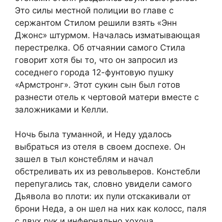
Это силы местной полиции во главе с
сержантом Стилом решили взять «Энн
Джонс» штурмом. Началась изматывающая
перестрелка. Об отчаянии самого Стила
говорит хотя бы то, что он запросил из
соседнего города 12-фунтовую пушку
«Армстронг». Этот сукин сын был готов
разнести отель к чертовой матери вместе с
заложниками и Келли.
Ночь была туманной, и Неду удалось
выбраться из отеля в своем доспехе. Он
зашел в тыл констеблям и начал
обстреливать их из револьверов. Констебли
перепугались так, словно увидели самого
Дьявола во плоти: их пули отскакивали от
брони Неда, а он шел на них как колосс, паля
с двух рук и инфернально хохоча.