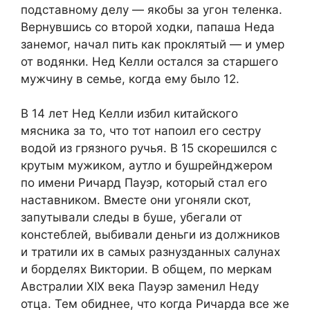
подставному делу — якобы за угон теленка.
Вернувшись со второй ходки, папаша Неда
занемог, начал пить как проклятый — и умер
от водянки. Нед Келли остался за старшего
мужчину в семье, когда ему было 12.
В 14 лет Нед Келли избил китайского
мясника за то, что тот напоил его сестру
водой из грязного ручья. В 15 скорешился с
крутым мужиком, аутло и бушрейнджером
по имени Ричард Пауэр, который стал его
наставником. Вместе они угоняли скот,
запутывали следы в буше, убегали от
констеблей, выбивали деньги из должников
и тратили их в самых разнузданных салунах
и борделях Виктории. В общем, по меркам
Австралии XIX века Пауэр заменил Неду
отца. Тем обиднее, что когда Ричарда все же