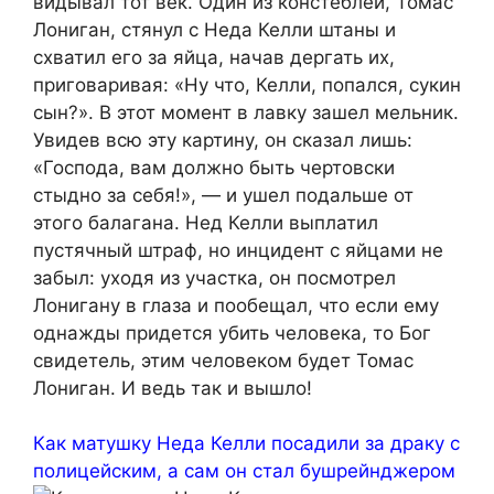
видывал тот век. Один из констеблей, Томас
Лониган, стянул с Неда Келли штаны и
схватил его за яйца, начав дергать их,
приговаривая: «Ну что, Келли, попался, сукин
сын?». В этот момент в лавку зашел мельник.
Увидев всю эту картину, он сказал лишь:
«Господа, вам должно быть чертовски
стыдно за себя!», — и ушел подальше от
этого балагана. Нед Келли выплатил
пустячный штраф, но инцидент с яйцами не
забыл: уходя из участка, он посмотрел
Лонигану в глаза и пообещал, что если ему
однажды придется убить человека, то Бог
свидетель, этим человеком будет Томас
Лониган. И ведь так и вышло!
Как матушку Неда Келли посадили за драку с
полицейским, а сам он стал бушрейнджером