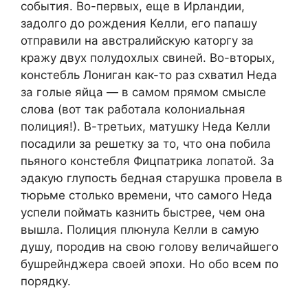
события. Во-первых, еще в Ирландии,
задолго до рождения Келли, его папашу
отправили на австралийскую каторгу за
кражу двух полудохлых свиней. Во-вторых,
констебль Лониган как-то раз схватил Неда
за голые яйца — в самом прямом смысле
слова (вот так работала колониальная
полиция!). В-третьих, матушку Неда Келли
посадили за решетку за то, что она побила
пьяного констебля Фицпатрика лопатой. За
эдакую глупость бедная старушка провела в
тюрьме столько времени, что самого Неда
успели поймать казнить быстрее, чем она
вышла. Полиция плюнула Келли в самую
душу, породив на свою голову величайшего
бушрейнджера своей эпохи. Но обо всем по
порядку.