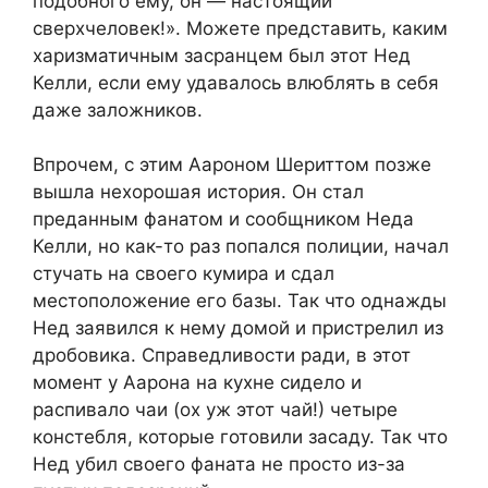
подобного ему, он — настоящий
сверхчеловек!». Можете представить, каким
харизматичным засранцем был этот Нед
Келли, если ему удавалось влюблять в себя
даже заложников.
Впрочем, с этим Аароном Шериттом позже
вышла нехорошая история. Он стал
преданным фанатом и сообщником Неда
Келли, но как-то раз попался полиции, начал
стучать на своего кумира и сдал
местоположение его базы. Так что однажды
Нед заявился к нему домой и пристрелил из
дробовика. Справедливости ради, в этот
момент у Аарона на кухне сидело и
распивало чаи (ох уж этот чай!) четыре
констебля, которые готовили засаду. Так что
Нед убил своего фаната не просто из-за