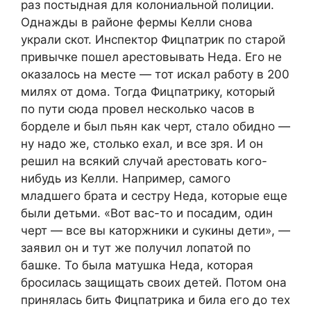
раз постыдная для колониальной полиции.
Однажды в районе фермы Келли снова
украли скот. Инспектор Фицпатрик по старой
привычке пошел арестовывать Неда. Его не
оказалось на месте — тот искал работу в 200
милях от дома. Тогда Фицпатрику, который
по пути сюда провел несколько часов в
борделе и был пьян как черт, стало обидно —
ну надо же, столько ехал, и все зря. И он
решил на всякий случай арестовать кого-
нибудь из Келли. Например, самого
младшего брата и сестру Неда, которые еще
были детьми. «Вот вас-то и посадим, один
черт — все вы каторжники и сукины дети», —
заявил он и тут же получил лопатой по
башке. То была матушка Неда, которая
бросилась защищать своих детей. Потом она
принялась бить Фицпатрика и била его до тех