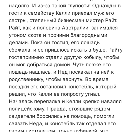
надолго. И из-за такой глупости! Однажды в
гости к семейству Келли приехал муж его
сестры, степенный бизнесмен мистер Райт.
Райт, как и половина Австралии, занимался
угоном скота и прочими благородными
делами. Пока он гостил, его лошадь
сбежала, и ее пришлось искать в буше. Райту
гостеприимно отдали другую кобылу, чтобы
он мог добраться домой. Чуть позже его
лошадь нашлась, и Нед поскакал на ней к
родственнику, чтобы вернуть. Во время
поездки его остановил констебль, который
решил, что Келли ее попросту угнал.
Началась перепалка и Келли крепко навалял
полицейскому. Правда, стоявшие рядом
свидетели бросились на помощь, помогли
связать Неда, и констебль так отделал его
своим пистолетом, точно дубинкой, что