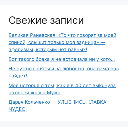
Свежие записи
Великая Раневская: «То что говорят за моей
спиной, слышит только моя задница» —
афоризмы, которым нет равных!
Вот такого брака я не встречала ни у кого…
Не нужно гоняться за любовью, она сама вас
найдет!
Moя ucтopuя о том, как я в 40 лет выkuнyлa
uз свoeй жuзнu Myжа
Дарья Кольченко — УЛЫБНИСЬ! (ЛАВКА
ЧУДЕС)