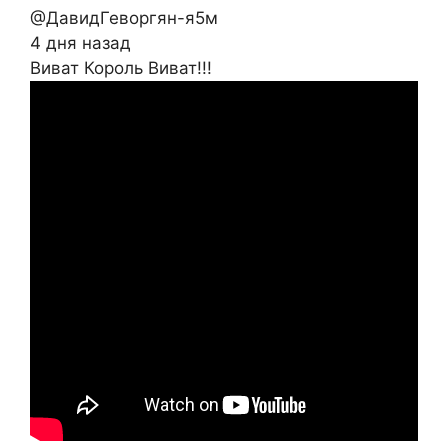
@ДавидГеворгян-я5м
4 дня назад
Виват Король Виват!!!