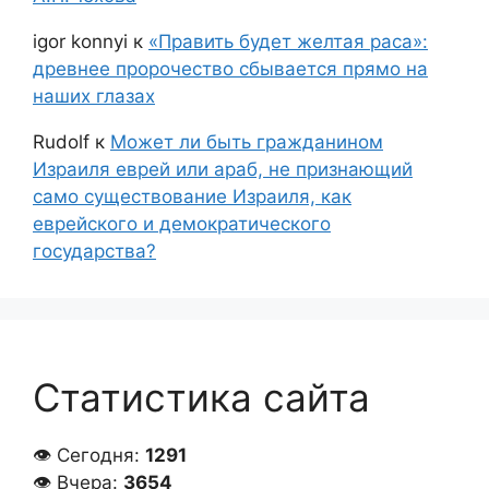
igor konnyi
к
«Править будет желтая раса»:
древнее пророчество сбывается прямо на
наших глазах
Rudolf
к
Может ли быть гражданином
Израиля еврей или араб, не признающий
само существование Израиля, как
еврейского и демократического
государства?
Статистика сайта
👁 Сегодня:
1291
👁 Вчера:
3654