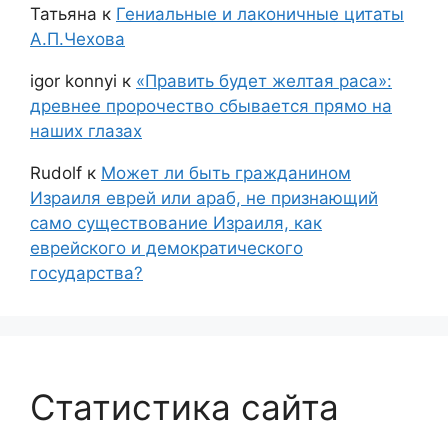
Татьяна
к
Гениальные и лаконичные цитаты
А.П.Чехова
igor konnyi
к
«Править будет желтая раса»:
древнее пророчество сбывается прямо на
наших глазах
Rudolf
к
Может ли быть гражданином
Израиля еврей или араб, не признающий
само существование Израиля, как
еврейского и демократического
государства?
Статистика сайта