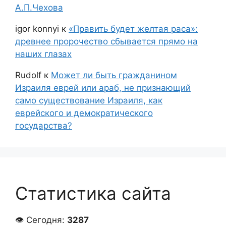
А.П.Чехова
igor konnyi
к
«Править будет желтая раса»:
древнее пророчество сбывается прямо на
наших глазах
Rudolf
к
Может ли быть гражданином
Израиля еврей или араб, не признающий
само существование Израиля, как
еврейского и демократического
государства?
Статистика сайта
👁 Сегодня:
3287