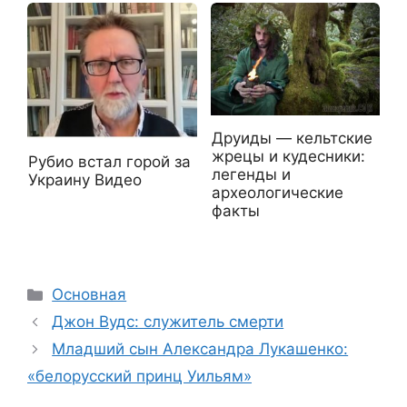
Друиды — кельтские
жрецы и кудесники:
Рубио встал горой за
легенды и
Украину Видео
археологические
факты
Рубрики
Основная
Джон Вудс: служитель смерти
Младший сын Александра Лукашенко:
«белорусский принц Уильям»