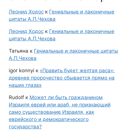
Леонид Ходос
к
Гениальные и лаконичные
цитаты А.П.Чехова
Леонид Ходос
к
Гениальные и лаконичные
цитаты А.П.Чехова
Татьяна
к
Гениальные и лаконичные цитаты
А.П.Чехова
igor konnyi
к
«Править будет желтая раса»:
древнее пророчество сбывается прямо на
наших глазах
Rudolf
к
Может ли быть гражданином
Израиля еврей или араб, не признающий
само существование Израиля, как
еврейского и демократического
государства?