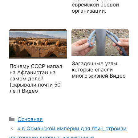
еврейской боевой
организации.
Загадочные узлы,
Почему СССР напал
которые спасли
на Афганистан на
много жизней Видео
самом деле?
(скрывали почти 50
лет) Видео
Рубрики
Основная
к в Османской империи для птиц строили
настоящие дворцы: изысканные