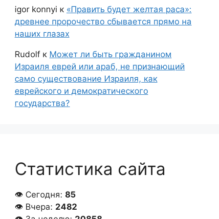
igor konnyi
к
«Править будет желтая раса»:
древнее пророчество сбывается прямо на
наших глазах
Rudolf
к
Может ли быть гражданином
Израиля еврей или араб, не признающий
само существование Израиля, как
еврейского и демократического
государства?
Статистика сайта
👁 Сегодня:
85
👁 Вчера:
2482
👁 За неделю:
20858