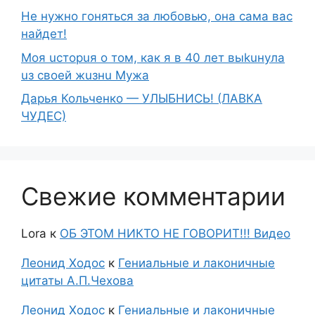
Не нужно гоняться за любовью, она сама вас
найдет!
Moя ucтopuя о том, как я в 40 лет выkuнyлa
uз свoeй жuзнu Myжа
Дарья Кольченко — УЛЫБНИСЬ! (ЛАВКА
ЧУДЕС)
Свежие комментарии
Lora
к
ОБ ЭТОМ НИКТО НЕ ГОВОРИТ!!! Видео
Леонид Ходос
к
Гениальные и лаконичные
цитаты А.П.Чехова
Леонид Ходос
к
Гениальные и лаконичные