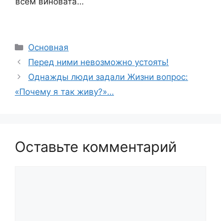
всём виновата…
Рубрики
Основная
Перед ними невозможно устоять!
Однажды люди задали Жизни вопрос:
«Почему я так живу?»…
Оставьте комментарий
Комментарий