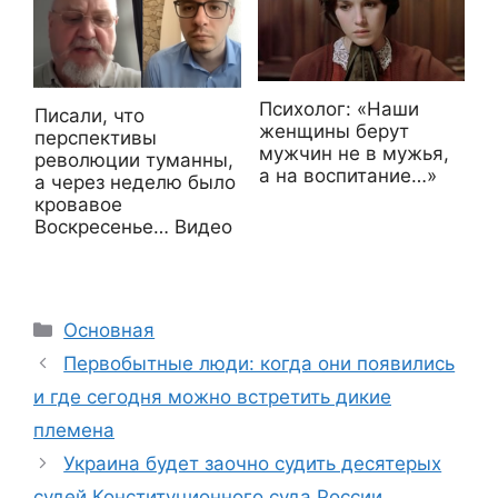
Психолог: «Haши
Писали, что
женщины берут
перспективы
мужчин не в мужья,
революции туманны,
а нa воспитание…»
а через неделю было
кровавое
Воскресенье… Видео
Рубрики
Основная
Первобытные люди: когда они появились
и где сегодня можно встретить дикие
племена
Украина будет заочно судить десятерых
судей Конституционного суда России