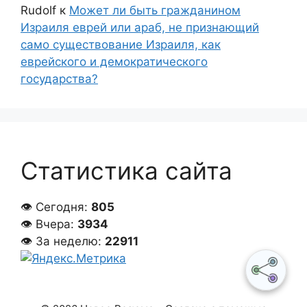
Rudolf
к
Может ли быть гражданином
Израиля еврей или араб, не признающий
само существование Израиля, как
еврейского и демократического
государства?
Статистика сайта
👁 Сегодня:
805
👁 Вчера:
3934
👁 За неделю:
22911