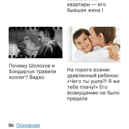
квартиры — его
бывшая жена !
Почему Шолохов и
На пороге возник
Бондарчук травили
удивленный ребенок:
коллег? Видео
«Чего ты ушла?! Я же
тебе плачу!» Его
возмущению не было
предела
Рубрики
Основная