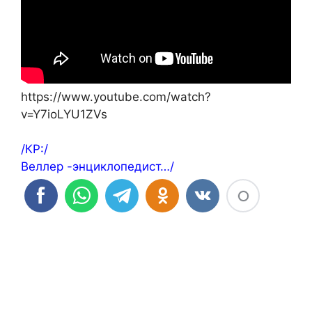
https://www.youtube.com/watch?
v=Y7ioLYU1ZVs
/КР:/
Веллер -энциклопедист…/