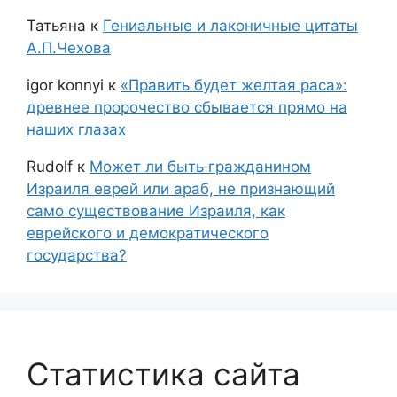
Татьяна
к
Гениальные и лаконичные цитаты
А.П.Чехова
igor konnyi
к
«Править будет желтая раса»:
древнее пророчество сбывается прямо на
наших глазах
Rudolf
к
Может ли быть гражданином
Израиля еврей или араб, не признающий
само существование Израиля, как
еврейского и демократического
государства?
Статистика сайта