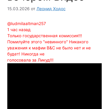
15.03.2026
от
Леонид Ходос
@ludmilaaltman257
1 час назад
Только государственная комиссия!!!
Помилуйте этого "невинного" Никакого
уважения к мафии В&С не было нет и не
будет! Никогда не
голосовала за Ликуд!!!