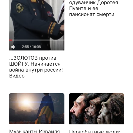
одуванчик Доротея
Пуэнте и ее
пансионат смерти
…ЗОЛОТОВ против
ШОЙГУ. Начинается
война внутри россии!
Видео
Музыканты Израиля
Первобытные люди: