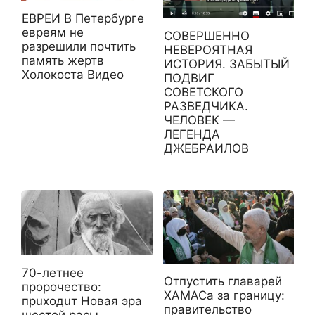
ЕВРЕИ В Петербурге
евреям не
СОВЕРШЕННО
разрешили почтить
НЕВЕРОЯТНАЯ
память жертв
ИСТОРИЯ. ЗАБЫТЫЙ
Холокоста Видео
ПОДВИГ
СОВЕТСКОГО
РАЗВЕДЧИКА.
ЧЕЛОВЕК —
ЛЕГЕНДА
ДЖЕБРАИЛОВ
70-лeтнee
Отпустить главарей
пpoрочecтво:
ХАМАСа за границу:
пpuxoдuт Hoвая эpa
правительство
шecтой paсы