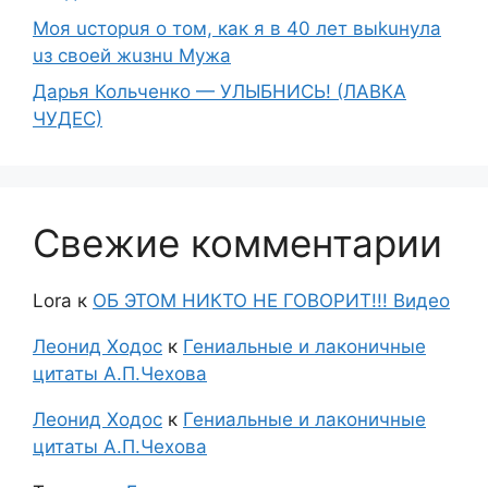
Moя ucтopuя о том, как я в 40 лет выkuнyлa
uз свoeй жuзнu Myжа
Дарья Кольченко — УЛЫБНИСЬ! (ЛАВКА
ЧУДЕС)
Свежие комментарии
Lora
к
ОБ ЭТОМ НИКТО НЕ ГОВОРИТ!!! Видео
Леонид Ходос
к
Гениальные и лаконичные
цитаты А.П.Чехова
Леонид Ходос
к
Гениальные и лаконичные
цитаты А.П.Чехова