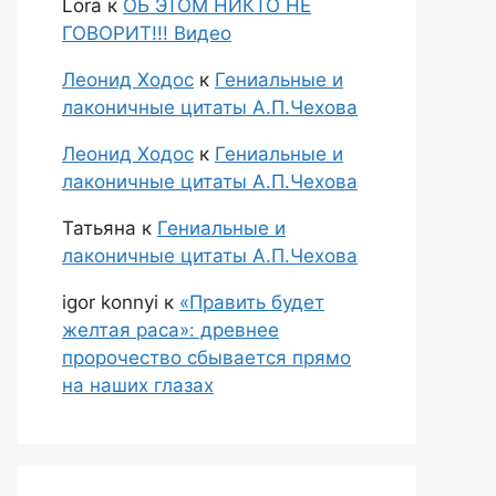
Lora
к
ОБ ЭТОМ НИКТО НЕ
ГОВОРИТ!!! Видео
Леонид Ходос
к
Гениальные и
лаконичные цитаты А.П.Чехова
Леонид Ходос
к
Гениальные и
лаконичные цитаты А.П.Чехова
Татьяна
к
Гениальные и
лаконичные цитаты А.П.Чехова
igor konnyi
к
«Править будет
желтая раса»: древнее
пророчество сбывается прямо
на наших глазах