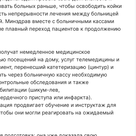
ывать больных раньше, чтобы освободить койки
ость непрерывности лечения между больницей
ой. Минздрав вместе с больничными кассами
ие плавный переход пациентов к продолжению
получат немедленное медицинское
ю посещений на дому, услуг телемедицины и
иент, перенесший катетеризацию (цинтур) и
ть через больничную кассу необходимую
онтрольные обследования и также
билитации (шикум-лев,
ердечного приступа или инфаркта).
ация продвигает обучение и инструктаж для
чтобы они могли реагировать на ожидаемый
я подготовка: она уже доказала свою