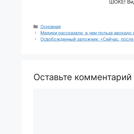
ШОКЕ! Ви
Рубрики
Основная
Медики рассказали, в чем польза авокадо 
Освобожденный заложник: «Сейчас, после
Оставьте комментарий
Комментарий