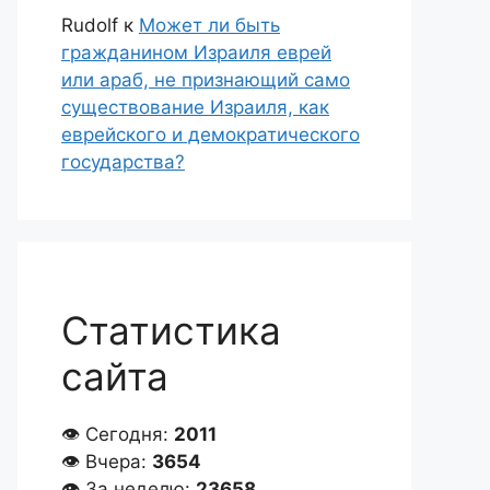
Rudolf
к
Может ли быть
гражданином Израиля еврей
или араб, не признающий само
существование Израиля, как
еврейского и демократического
государства?
Статистика
сайта
👁 Сегодня:
2011
👁 Вчера:
3654
👁 За неделю:
23658