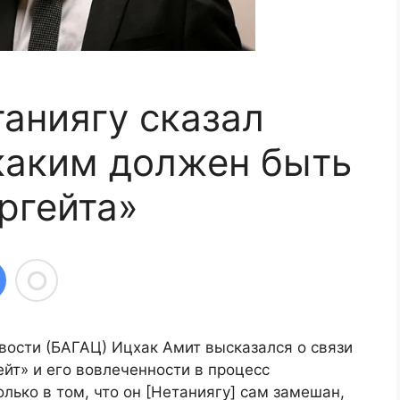
таниягу сказал
каким должен быть
ргейта»
вости (БАГАЦ) Ицхак Амит высказался о связи
йт» и его вовлеченности в процесс
лько в том, что он [Нетаниягу] сам замешан,