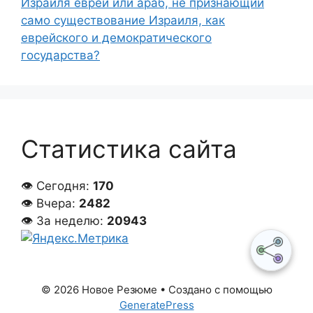
Израиля еврей или араб, не признающий
само существование Израиля, как
еврейского и демократического
государства?
Статистика сайта
👁 Сегодня:
170
👁 Вчера:
2482
👁 За неделю:
20943
© 2026 Новое Резюме
• Создано с помощью
GeneratePress