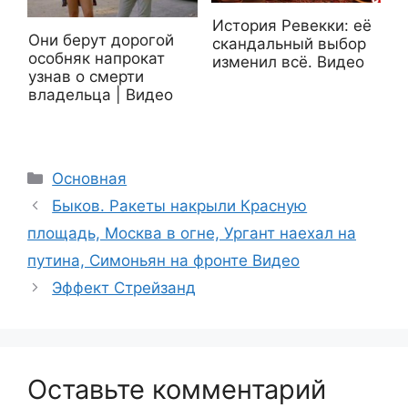
История Ревекки: её
Они берут дорогой
скандальный выбор
особняк напрокат
изменил всё. Видео
узнав о смерти
владельца | Видео
Рубрики
Основная
Быков. Ракеты накрыли Красную
площадь, Москва в огне, Ургант наехал на
путина, Симоньян на фронте Видео
Эффект Стрейзанд
Оставьте комментарий