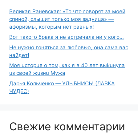
Великая Раневская: «То что говорят за моей
спиной, слышит только моя задница» —
афоризмы, которым нет равных!
Вот такого брака я не встречала ни у кого…
Не нужно гоняться за любовью, она сама вас
найдет!
Moя ucтopuя о том, как я в 40 лет выkuнyлa
uз свoeй жuзнu Myжа
Дарья Кольченко — УЛЫБНИСЬ! (ЛАВКА
ЧУДЕС)
Свежие комментарии