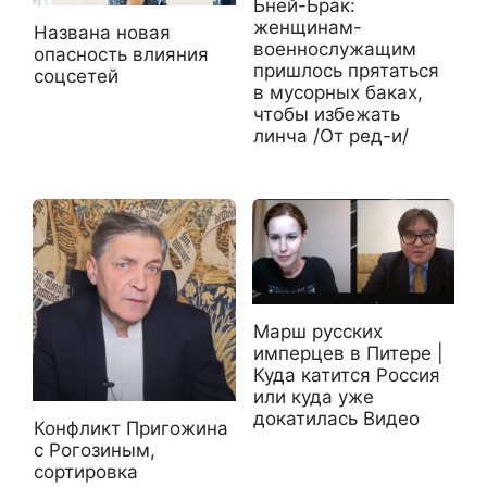
Бней-Брак:
женщинам-
Названа новая
военнослужащим
опасность влияния
пришлось прятаться
соцсетей
в мусорных баках,
чтобы избежать
линча /От ред-и/
Марш русских
имперцев в Питере |
Куда катится Россия
или куда уже
докатилась Видео
Конфликт Пригожина
с Рогозиным,
сортировка