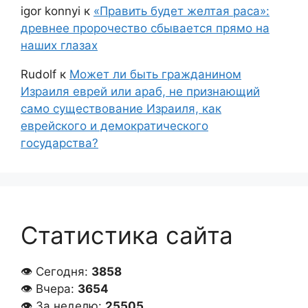
igor konnyi
к
«Править будет желтая раса»:
древнее пророчество сбывается прямо на
наших глазах
Rudolf
к
Может ли быть гражданином
Израиля еврей или араб, не признающий
само существование Израиля, как
еврейского и демократического
государства?
Статистика сайта
👁 Сегодня:
3858
👁 Вчера:
3654
👁 За неделю:
25505