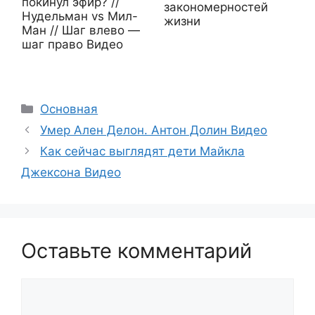
покинул эфир? //
закономерностей
Нудельман vs Мил-
жизни
Ман // Шаг влево —
шаг право Видео
Рубрики
Основная
Умер Ален Делон. Антон Долин Видео
Как сейчас выглядят дети Майкла
Джексона Видео
Оставьте комментарий
Комментарий