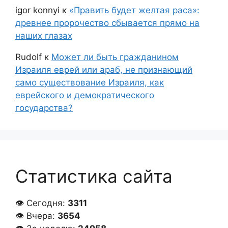
igor konnyi
к
«Править будет желтая раса»:
древнее пророчество сбывается прямо на
наших глазах
Rudolf
к
Может ли быть гражданином
Израиля еврей или араб, не признающий
само существование Израиля, как
еврейского и демократического
государства?
Статистика сайта
👁 Сегодня:
3311
👁 Вчера:
3654