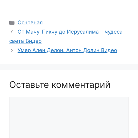
Рубрики
Основная
От Мачу-Пикчу до Иерусалима – чудеса
света Видео
Умер Ален Делон. Антон Долин Видео
Оставьте комментарий
Комментарий