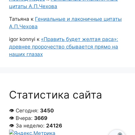
цитаты А.П.Чехова
Татьяна
к
Гениальные и лаконичные цитаты
А.П.Чехова
igor konnyi
к
«Править будет желтая раса»:
древнее пророчество сбывается прямо на
наших глазах
Статистика сайта
👁 Сегодня:
3450
👁 Вчера:
3669
👁 За неделю:
24126